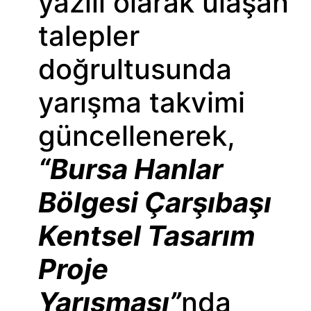
yazılı olarak ulaşan
talepler
doğrultusunda
yarışma takvimi
güncellenerek,
“Bursa Hanlar
Bölgesi Çarşıbaşı
Kentsel Tasarım
Proje
Yarışması”
nda